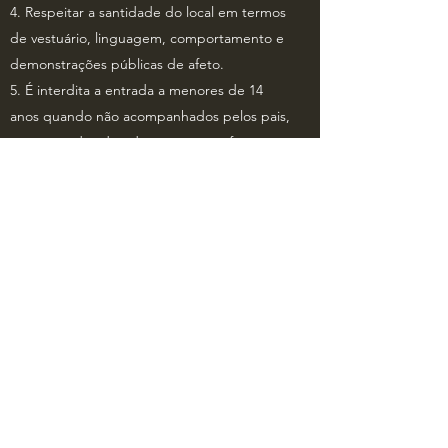
4. Respeitar a santidade do local em termos
de vestuário, linguagem, comportamento e
demonstrações públicas de afeto.
5. É interdita a entrada a menores de 14
anos quando não acompanhados pelos pais,
encarregados de educação ou professores.
6. É interdita a entrada com animais, exceto
cães de assistência.
7. Seguir as instruções dos funcionários do
Museu.